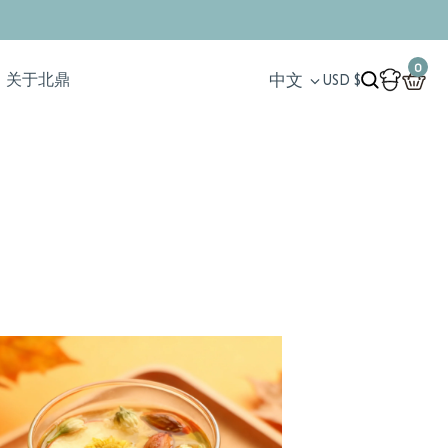
Search
0
中文
关于北鼎
Account
USD $
Cart
Search