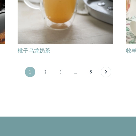
桃子乌龙奶茶
牧
1
2
3
…
8