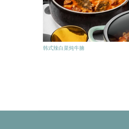
韩式辣白菜炖牛腩