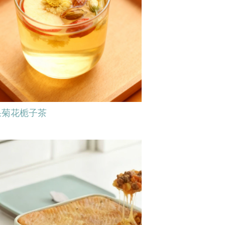
果菊花栀子茶