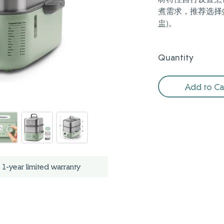
煮需求，推荐选择
盅)
。
Quantity
Add to Ca
1-year limited warranty