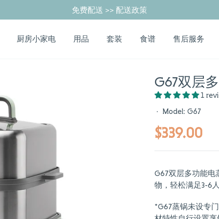
免费配送 >> 配送政策
厨房小家电
用品
套装
食谱
售后服务
G67双层多
1 rev
·
Model: G67
$339.00
G67双层多功能电
物，轻松满足3-
*G67蒸锅未设
材特性自行设置烹