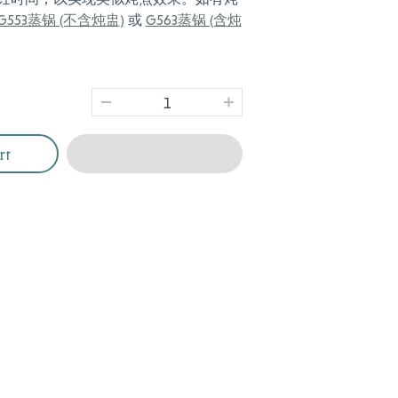
G553蒸锅 (不含炖盅)
或
G563蒸锅 (含炖
rt