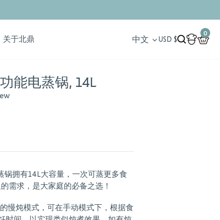
Search
0
中文
关于北鼎
Account
USD $
Cart
Search
功能电蒸锅, 14L
iew
蒸锅拥有14L大容量，一次可蒸更多食
6人的需求，是大家庭的必备之选！
专门的慢炖模式，可在手动模式下，根据食
饪时间，以实现类似炖煮效果。如有炖