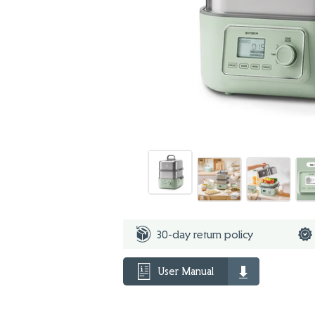
30-day return policy
User Manual